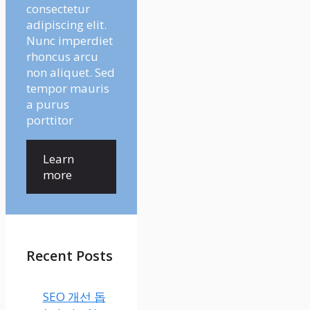
consectetur
adipiscing elit.
Nunc imperdiet
rhoncus arcu
non aliquet. Sed
tempor mauris
a purus
porttitor
Learn
more
Recent Posts
SEO 개선 돕