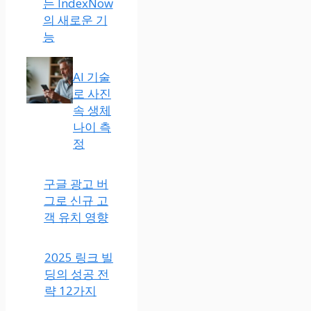
는 IndexNow
의 새로운 기
능
AI 기술
로 사진
속 생체
나이 측
정
구글 광고 버
그로 신규 고
객 유치 영향
2025 링크 빌
딩의 성공 전
략 12가지