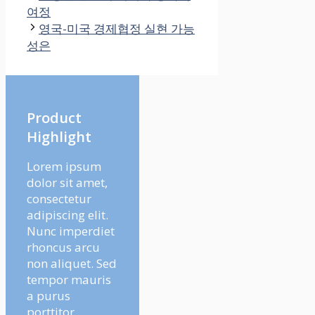
여정
영국-미국 경제협정 실현 가능
성은
Product
Highlight
Lorem ipsum
dolor sit amet,
consectetur
adipiscing elit.
Nunc imperdiet
rhoncus arcu
non aliquet. Sed
tempor mauris
a purus
porttitor