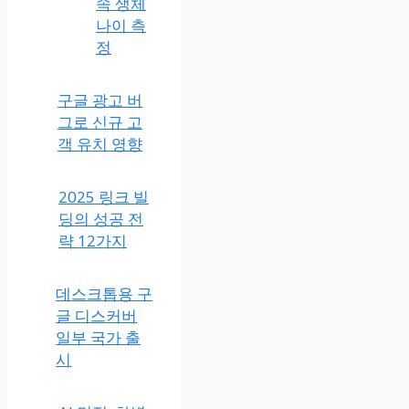
속 생체
나이 측
정
구글 광
고 버그
로 신규
고객 유
치 영향
2025 링크 빌
딩의 성공 전
략 12가지
데스크톱용 구
글 디스커버
일부 국가 출
시