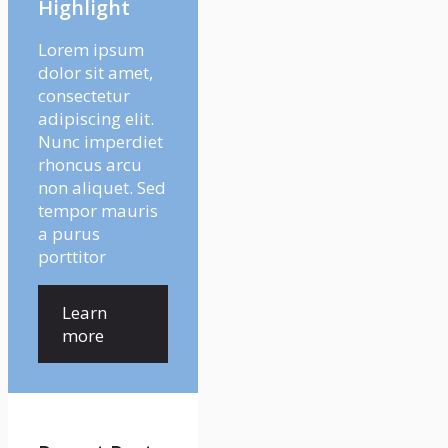
Highlight
Lorem ipsum
dolor sit amet,
consectetur
adipiscing elit.
Nunc imperdiet
rhoncus arcu
non aliquet. Sed
tempor mauris
a purus
porttitor
Learn
more