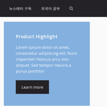
뉴스레터 구독
외국어 공부
Product Highlight
Lorem ipsum dolor sit amet,
consectetur adipiscing elit. Nunc
imperdiet rhoncus arcu non
aliquet. Sed tempor mauris a
purus porttitor
Learn more