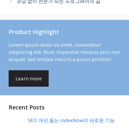
코딩 없이 전문가 되는 프로그래머의 길
Product Highlight
Lorem ipsum dolor sit amet, consectetur
adipiscing elit. Nunc imperdiet rhoncus arcu non
aliquet. Sed tempor mauris a purus porttitor
Learn more
Recent Posts
SEO 개선 돕는 IndexNow의 새로운 기능