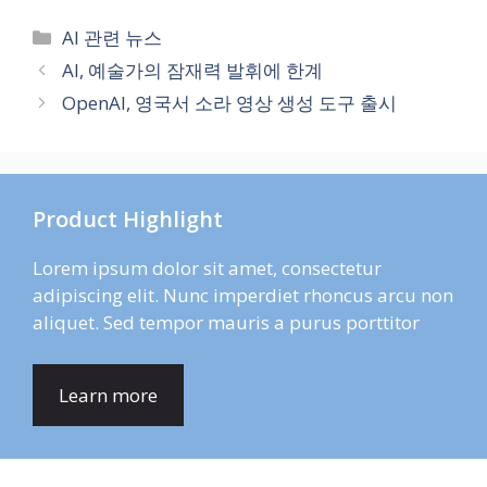
Categories
AI 관련 뉴스
AI, 예술가의 잠재력 발휘에 한계
OpenAI, 영국서 소라 영상 생성 도구 출시
Product Highlight
Lorem ipsum dolor sit amet, consectetur
adipiscing elit. Nunc imperdiet rhoncus arcu non
aliquet. Sed tempor mauris a purus porttitor
Learn more