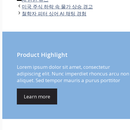
미국 주식 하락 속 물가 상승 경고
철학자 피터 싱어 AI 채팅 경험
Product Highlight
Lorem ipsum dolor sit amet, consectetur
adipiscing elit. Nunc imperdiet rhoncus arcu non
aliquet. Sed tempor mauris a purus porttitor
Learn more