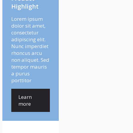
Highlight
Lorem ipsum
dolor sit amet,
consectetur
adipiscing elit.
Nunc imperdiet
rhoncus arcu
non aliquet. Sed
tempor mauris
a purus
porttitor
Learn
more