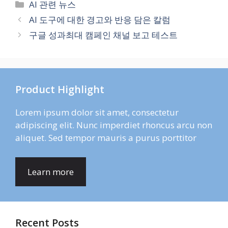
Categories
AI 관련 뉴스
AI 도구에 대한 경고와 반응 담은 칼럼
구글 성과최대 캠페인 채널 보고 테스트
Product Highlight
Lorem ipsum dolor sit amet, consectetur
adipiscing elit. Nunc imperdiet rhoncus arcu non
aliquet. Sed tempor mauris a purus porttitor
Learn more
Recent Posts