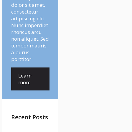
dolor sit amet,
consectetur
adipiscing elit.
Nunc imperdiet
rhoncus arcu
non aliquet. Sed
tempor mauris
a purus
porttitor
Learn
more
Recent Posts