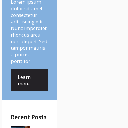
Lorem ipsum
dolor sit amet,
consectetur
adipiscing elit.
Nunc imperdiet
rhoncus arcu
non aliquet. Sed
tempor mauris
a purus
porttitor
Learn
more
Recent Posts