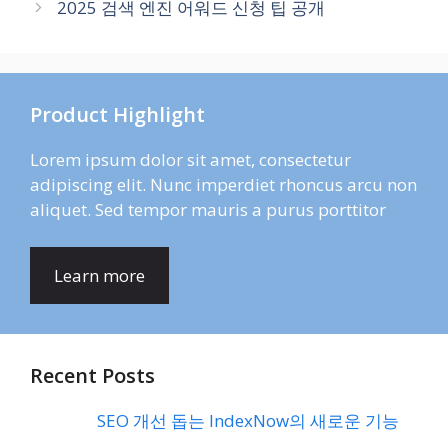
2025 검색 엔진 어워드 신청 팁 공개
Product Highlight
Lorem ipsum dolor sit amet, consectetur
adipiscing elit. Nunc imperdiet rhoncus arcu non
aliquet. Sed tempor mauris a purus porttitor
Learn more
Recent Posts
SEO 개선 돕는 IndexNow의 새로운 기능