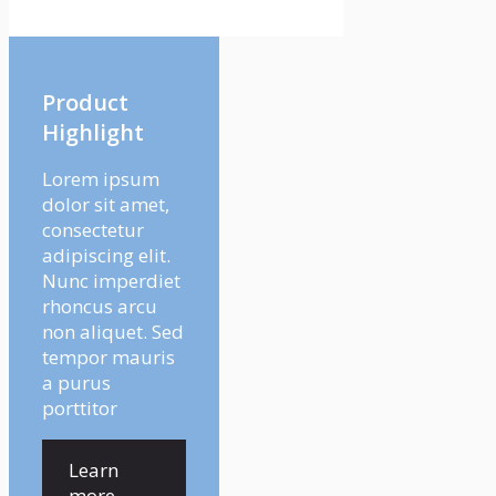
Product
Highlight
Lorem ipsum
dolor sit amet,
consectetur
adipiscing elit.
Nunc imperdiet
rhoncus arcu
non aliquet. Sed
tempor mauris
a purus
porttitor
Learn
more