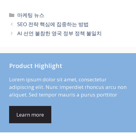
Categories
마케팅 뉴스
SEO 전략 핵심에 집중하는 방법
AI 선언 불참한 영국 정부 정책 불일치
Product Highlight
Lorem ipsum dolor sit amet, consectetur
adipiscing elit. Nunc imperdiet rhoncus arcu non
aliquet. Sed tempor mauris a purus porttitor
Learn more